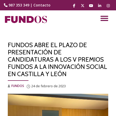
987 353 349
|
Contacto
fa-
fa-
fa-
fa-
fa-
facebook
brands
youtube-
linkedin
instag
Saltar
fa-
play
contenido
CA
x-
twitter
NA
FUNDOS ABRE EL PLAZO DE
PRESENTACIÓN DE
CANDIDATURAS A LOS V PREMIOS
FUNDOS A LA INNOVACIÓN SOCIAL
EN CASTILLA Y LEÓN
FUNDOS
24 de febrero de 2023