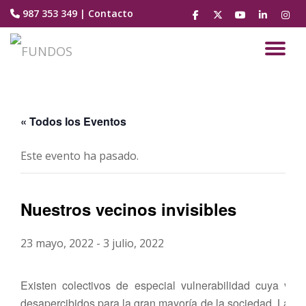
987 353 349
|
Contacto
fa-
fa-
fa-
fa-
fa-
facebook
brands
youtube-
linkedin
instag
Saltar
fa-
play
contenido
CA
x-
twitter
NA
« Todos los Eventos
Este evento ha pasado.
Nuestros vecinos invisibles
23 mayo, 2022
-
3 julio, 2022
Existen colectivos de especial vulnerabilidad cuya vid
desapercibidos para la gran mayoría de la sociedad. La F