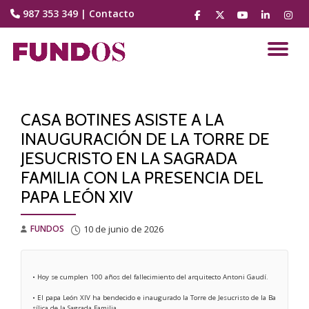
987 353 349
|
Contacto
fa-
fa-
fa-
fa-
fa-
facebook
brands
youtube-
linkedin
instag
Saltar
fa-
play
contenido
CA
x-
twitter
NA
CASA BOTINES ASISTE A LA
INAUGURACIÓN DE LA TORRE DE
JESUCRISTO EN LA SAGRADA
FAMILIA CON LA PRESENCIA DEL
PAPA LEÓN XIV
FUNDOS
10 de junio de 2026
• Hoy se cumplen 100 años del fallecimiento del arquitecto Antoni Gaudí. 
• El papa León XIV ha bendecido e inaugurado la Torre de Jesucristo de la Ba
sílica de la Sagrada Familia. 