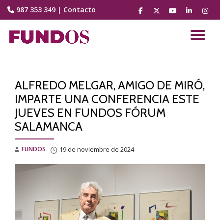
987 353 349
|
Contacto
fa-
fa-
fa-
fa-
fa-
facebook
brands
youtube-
linkedin
instag
Saltar
fa-
play
contenido
CA
x-
twitter
NA
ALFREDO MELGAR, AMIGO DE MIRÓ,
IMPARTE UNA CONFERENCIA ESTE
JUEVES EN FUNDOS FÓRUM
SALAMANCA
FUNDOS
19 de noviembre de 2024