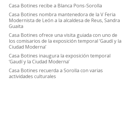
Tutor
Casa Botines recibe a Blanca Pons-Sorolla
de
Casa Botines nombra mantenedora de la V Feria
su
Modernista de León a la alcaldesa de Reus, Sandra
XV
Guaita
edición
Casa Botines ofrece una visita guiada con uno de
los comisarios de la exposición temporal ‘Gaudí y la
a
Ciudad Moderna’
Raúl
Casa Botines inaugura la exposición temporal
Fernánd
‘Gaudí y la Ciudad Moderna’
Sobrino
Casa Botines recuerda a Sorolla con varias
actividades culturales