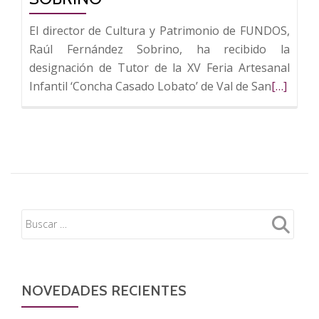
El director de Cultura y Patrimonio de FUNDOS,
Raúl Fernández Sobrino, ha recibido la
designación de Tutor de la XV Feria Artesanal
Leer
Infantil ‘Concha Casado Lobato’ de Val de San
[…]
más
sobre
La
Feria
Artesana
Infantil
de
Val
de
San
Lorenzo
NOVEDADES RECIENTES
nombra