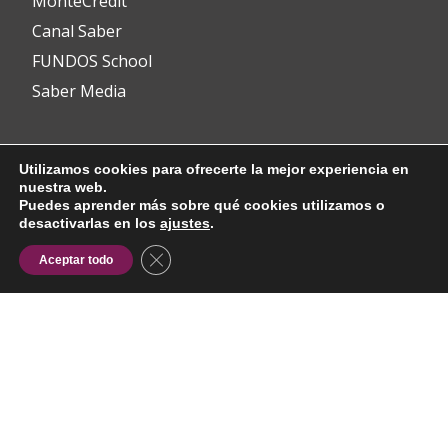
MonteCredit
Canal Saber
FUNDOS School
Saber Media
Contacto
Utilizamos cookies para ofrecerte la mejor experiencia en
nuestra web.
Puedes aprender más sobre qué cookies utilizamos o
desactivarlas en los
ajustes
.
info@fundos.es
CERRAR EL BANNER DE COOKIES RG
Aceptar todo
Avenida del Padre Isla, 8
24002 León (España)
(+34) 987 353 349
@fundoscyl
Menú
fa-
fa-
fa-
fa-
fa-
facebook
brands
youtube-
linkedin
instagram