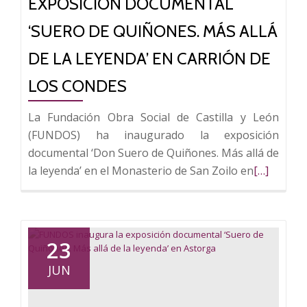
EXPOSICIÓN DOCUMENTAL
de
la
‘SUERO DE QUIÑONES. MÁS ALLÁ
leyenda’
DE LA LEYENDA’ EN CARRIÓN DE
en
Villadangos
LOS CONDES
del
Páramo
La Fundación Obra Social de Castilla y León
(FUNDOS) ha inaugurado la exposición
documental ‘Don Suero de Quiñones. Más allá de
Leer
la leyenda’ en el Monasterio de San Zoilo en
[…]
más
sobre
FUNDOS
inaugura
23
la
JUN
exposició
document