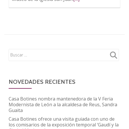
más
sobre
FUNDOS
inaugura
la
exposición
‘Don
Suero
de
Quiñones.
Más
NOVEDADES RECIENTES
allá
de
Casa Botines nombra mantenedora de la V Feria
la
Modernista de León a la alcaldesa de Reus, Sandra
Guaita
leyenda’
Casa Botines ofrece una visita guiada con uno de
los comisarios de la exposición temporal ‘Gaudí y la