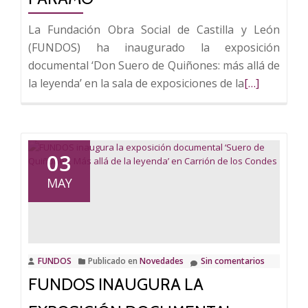
La Fundación Obra Social de Castilla y León
(FUNDOS) ha inaugurado la exposición
documental ‘Don Suero de Quiñones: más allá de
Leer
la leyenda’ en la sala de exposiciones de la
[…]
más
sobre
FUNDOS
inaugura
03
la
MAY
exposición
‘Don
Suero
de
Quiñones:
FUNDOS
Publicado en
Novedades
Sin comentarios
más
FUNDOS INAUGURA LA
allá