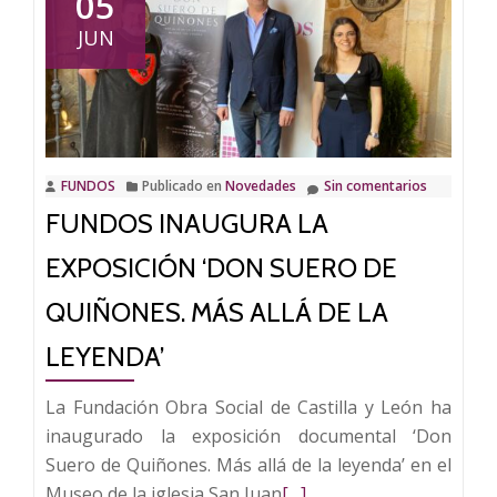
05
la
JUN
exposició
document
‘Suero
de
Quiñones.
FUNDOS
Publicado en
Novedades
Sin comentarios
Más
FUNDOS INAUGURA LA
allá
de
EXPOSICIÓN ‘DON SUERO DE
la
leyenda’
QUIÑONES. MÁS ALLÁ DE LA
en
LEYENDA’
Astorga
La Fundación Obra Social de Castilla y León ha
inaugurado la exposición documental ‘Don
Suero de Quiñones. Más allá de la leyenda’ en el
Leer
Museo de la iglesia San Juan
[…]