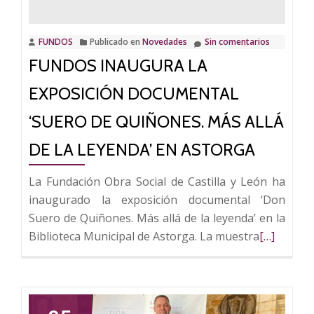
‘Suero
de
Quiñones.
FUNDOS
Publicado en
Novedades
Sin comentarios
Más
FUNDOS INAUGURA LA
allá
EXPOSICIÓN DOCUMENTAL
de
la
‘SUERO DE QUIÑONES. MÁS ALLÁ
leyenda’
DE LA LEYENDA’ EN ASTORGA
en
Carrión
La Fundación Obra Social de Castilla y León ha
de
inaugurado la exposición documental ‘Don
los
Suero de Quiñones. Más allá de la leyenda’ en la
Condes
Leer
Biblioteca Municipal de Astorga. La muestra
[…]
más
sobre
FUNDOS
inaugura