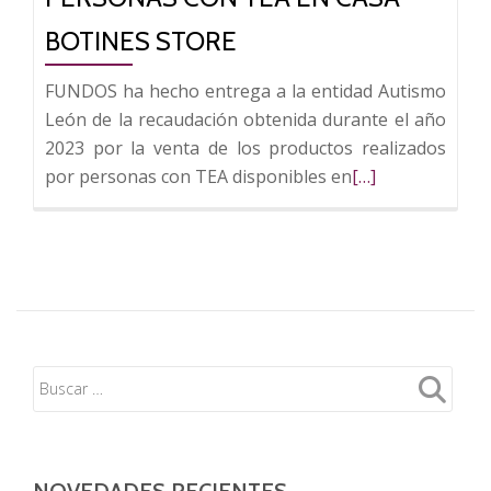
BOTINES STORE
FUNDOS ha hecho entrega a la entidad Autismo
León de la recaudación obtenida durante el año
2023 por la venta de los productos realizados
Leer
por personas con TEA disponibles en
[…]
más
sobre
FUNDOS
duplica
la
recaudación
para
Autismo
León
por
la
NOVEDADES RECIENTES