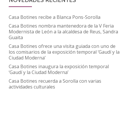
venta
de
Casa Botines recibe a Blanca Pons-Sorolla
productos
Casa Botines nombra mantenedora de la V Feria
elaborados
Modernista de León a la alcaldesa de Reus, Sandra
por
Guaita
personas
Casa Botines ofrece una visita guiada con uno de
los comisarios de la exposición temporal ‘Gaudí y la
con
Ciudad Moderna’
TEA
Casa Botines inaugura la exposición temporal
en
‘Gaudí y la Ciudad Moderna’
Casa
Casa Botines recuerda a Sorolla con varias
Botines
actividades culturales
Store