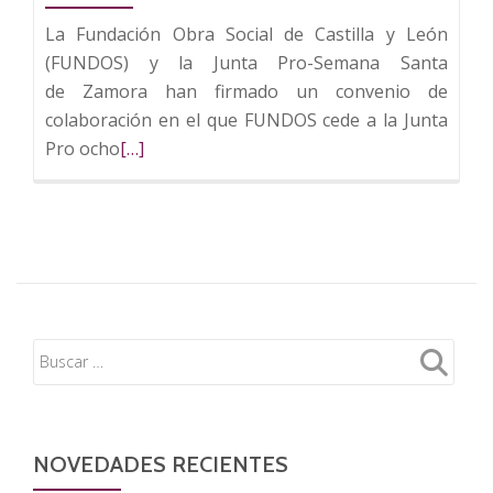
La Fundación Obra Social de Castilla y León
(FUNDOS) y la Junta Pro-Semana Santa
de Zamora han firmado un convenio de
colaboración en el que FUNDOS cede a la Junta
Leer
Pro ocho
[…]
más
sobre
FUNDOS
impulsa
el
Museo
de
la
Semana
Santa
de
NOVEDADES RECIENTES
Zamora