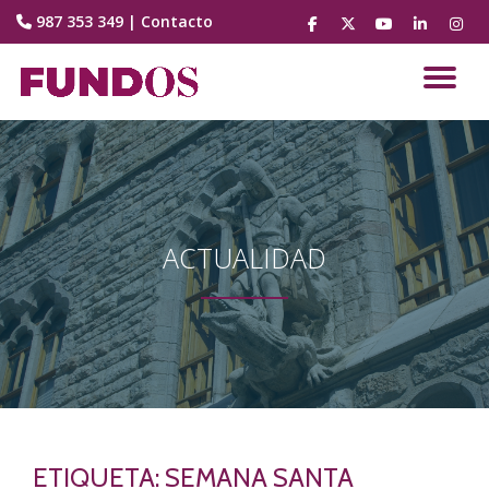
987 353 349
|
Contacto
fa-
fa-
fa-
fa-
fa-
facebook
brands
youtube-
linkedin
instag
Saltar
fa-
play
contenido
CA
x-
twitter
NA
ACTUALIDAD
ETIQUETA:
SEMANA SANTA