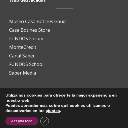
Museo Casa Botines Gaudí
Casa Botines Store
FUNDOS Fórum
MonteCredit
Canal Saber
FUNDOS School
Saber Media
Contacto
Utilizamos cookies para ofrecerte la mejor experiencia en
nuestra web.
Puedes aprender más sobre qué cookies utilizamos o
desactivarlas en los
ajustes
.
info@fundos.es
CERRAR EL BANNER DE COOKIES RG
Aceptar todo
Avenida del Padre Isla, 8