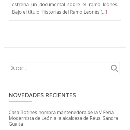
estrena un documental sobre el ramo leonés.
Leer
Bajo el título ‘Historias del Ramo Leonés’
[…]
más
sobre
Canal
FUNDOS
Fórum
estrena
el
documental
‘Historias
del
Ramo
NOVEDADES RECIENTES
Leonés’
Casa Botines nombra mantenedora de la V Feria
Modernista de León a la alcaldesa de Reus, Sandra
Guaita