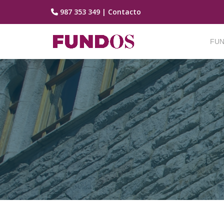
987 353 349
|
Contacto
Saltar
contenido
FUN