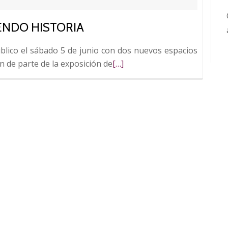
ENDO HISTORIA
blico el sábado 5 de junio con dos nuevos espacios
Leer
n de parte de la exposición de
[…]
más
sobre
Casa
Botines
reabre
haciendo
historia