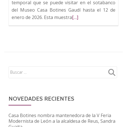
temporal que se puede visitar en el sotabanco
del Museo Casa Botines Gaudí hasta el 12 de
Leer
enero de 2026. Esta muestra
[…]
más
sobre
Casa
Botines
inaugura
la
exposición
temporal
‘La
Conquista
del
NOVEDADES RECIENTES
Voto’
Casa Botines nombra mantenedora de la V Feria
Modernista de León a la alcaldesa de Reus, Sandra
Guaita