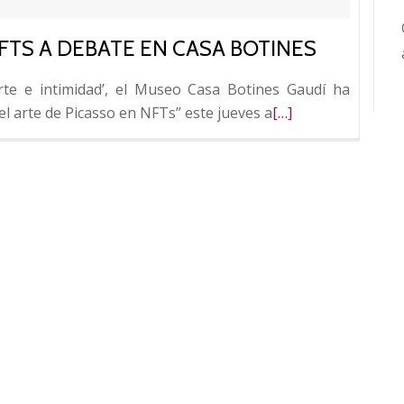
NFTS A DEBATE EN CASA BOTINES
rte e intimidad’, el Museo Casa Botines Gaudí ha
Leer
el arte de Picasso en NFTs” este jueves a
[…]
más
sobre
El
arte
de
Picasso
y
los
NFTs
a
debate
en