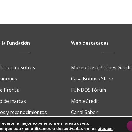
Casa
Botines
 la Fundación
Web destacadas
ja con nosotros
Museo Casa Botines Gaudí
caciones
Casa Botines Store
de Prensa
FUNDOS Fórum
o de marcas
MonteCredit
os y reconocimientos
Canal Saber
cto
FUNDOS School
recerte la mejor experiencia en nuestra web.
e qué cookies utilizamos o desactivarlas en los
ajustes
.