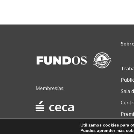
Sobre
Traba
Publi
Membresías:
Sala 
Centr
Premi
Conta
Utilizamos cookies para of
Puedes aprender más sobr