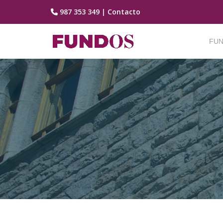
987 353 349
|
Contacto
Saltar
contenido
FUN