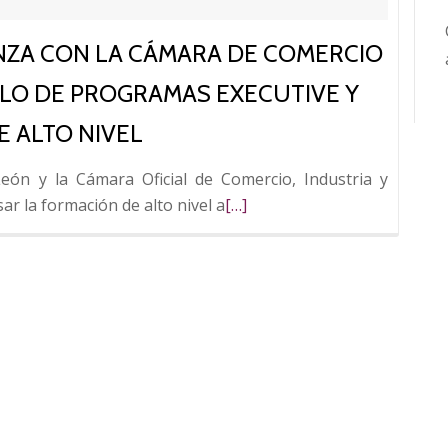
NZA CON LA CÁMARA DE COMERCIO
LO DE PROGRAMAS EXECUTIVE Y
 ALTO NIVEL
León y la Cámara Oficial de Comercio, Industria y
Leer
ar la formación de alto nivel a
[…]
más
sobre
FUNDOS
impulsa
una
alianza
con
la
Cámara