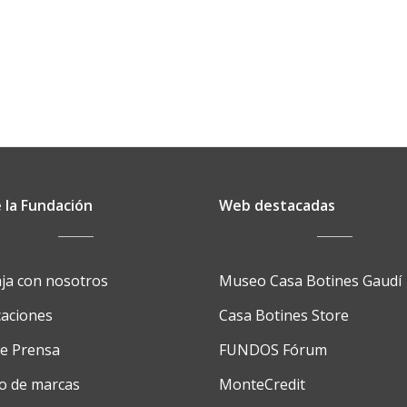
de
Comercio
de
León
para
el
desarrollo
de
programas
 la Fundación
Web destacadas
executive
y
formación
ja con nosotros
Museo Casa Botines Gaudí
empresarial
caciones
Casa Botines Store
de
alto
de Prensa
FUNDOS Fórum
nivel
o de marcas
MonteCredit