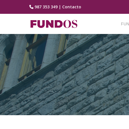
987 353 349
|
Contacto
Saltar
contenido
FUN