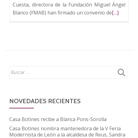
Cuesta, directora de la Fundación Miguel Ángel
Leer
Blanco (FMAB) han firmado un convenio de
[…]
más
sobre
FUNDOS
acerca
la
memoria
de
Miguel
Ángel
Blanco
a
NOVEDADES RECIENTES
Castilla
y
Casa Botines recibe a Blanca Pons-Sorolla
León
Casa Botines nombra mantenedora de la V Feria
Modernista de León a la alcaldesa de Reus, Sandra