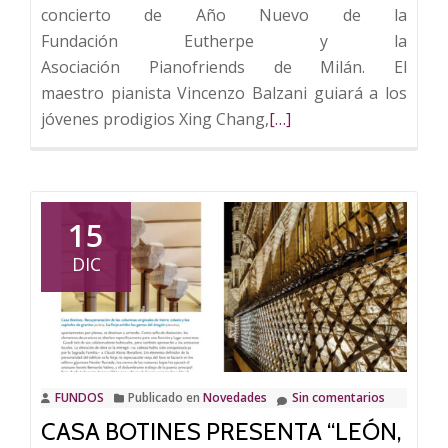
concierto de Año Nuevo de la
Fundación Eutherpe y la
Asociación Pianofriends de Milán. El
maestro pianista Vincenzo Balzani guiará a los
Leer
jóvenes prodigios Xing Chang,
[…]
más
sobre
Casa
Botines
15
celebra
DIC
el
concierto
de
Año
Nuevo
FUNDOS
Publicado en
Novedades
Sin comentarios
de
CASA BOTINES PRESENTA “LEÓN,
la