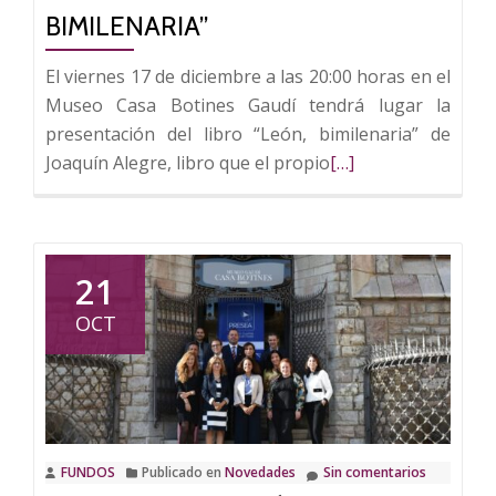
Fundación
BIMILENARIA”
Eutherpe
El viernes 17 de diciembre a las 20:00 horas en el
Museo Casa Botines Gaudí tendrá lugar la
presentación del libro “León, bimilenaria” de
Leer
Joaquín Alegre, libro que el propio
[…]
más
sobre
Casa
Botines
21
presenta
OCT
“León,
bimilenaria”
FUNDOS
Publicado en
Novedades
Sin comentarios