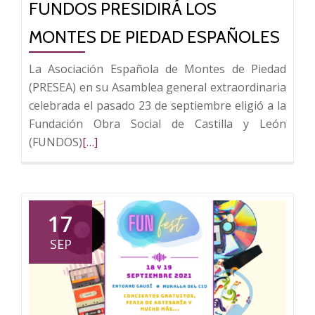
FUNDOS PRESIDIRÁ LOS
MONTES DE PIEDAD ESPAÑOLES
La Asociación Española de Montes de Piedad
(PRESEA) en su Asamblea general extraordinaria
celebrada el pasado 23 de septiembre eligió a la
Fundación Obra Social de Castilla y León
Leer
(FUNDOS)
[…]
más
sobre
Fundos
presidirá
17
los
SEP
Montes
de
Piedad
españoles