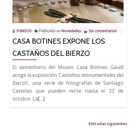
‘Entorno
Gaudí’
para
despedir
FUNDOS
Publicado en
Novedades
Sin comentarios
el
CASA BOTINES EXPONE LOS
verano
CASTAÑOS DEL BIERZO
El semisótano del Museo Casa Botines Gaudí
acoge la exposición ‘Castaños monumentales del
Bierzo’, una serie de fotografías de Santiago
Castelao que pueden verse hasta el 22 de
Leer
octubre. La
[…]
más
sobre
Casa
NAVEGACIÓN
Entradas siguientes
Botines
DE