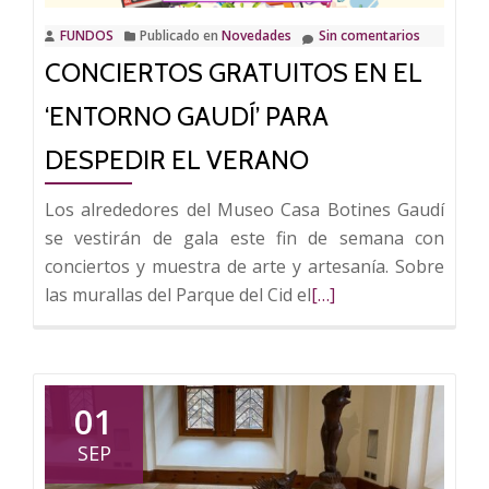
FUNDOS
Publicado en
Novedades
Sin comentarios
CONCIERTOS GRATUITOS EN EL
‘ENTORNO GAUDÍ’ PARA
DESPEDIR EL VERANO
Los alrededores del Museo Casa Botines Gaudí
se vestirán de gala este fin de semana con
conciertos y muestra de arte y artesanía. Sobre
Leer
las murallas del Parque del Cid el
[…]
más
sobre
Conciertos
gratuitos
01
en
SEP
el