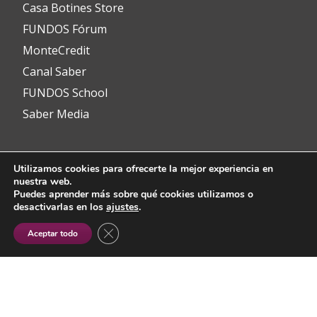
Casa Botines Store
FUNDOS Fórum
MonteCredit
Canal Saber
FUNDOS School
Saber Media
Utilizamos cookies para ofrecerte la mejor experiencia en
Contacto
nuestra web.
Puedes aprender más sobre qué cookies utilizamos o
desactivarlas en los
ajustes
.
info@fundos.es
CERRAR EL BANNER DE COOKIES RGP
Aceptar todo
Avenida del Padre Isla, 8
24002 León (España)
(+34) 987 353 349