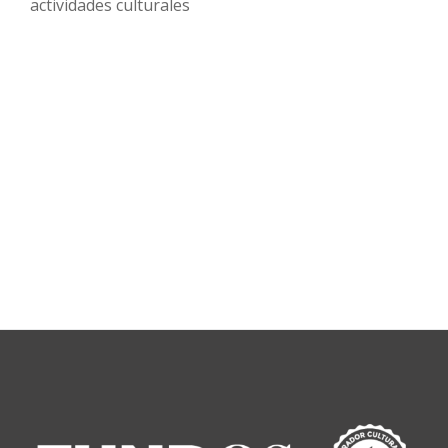
actividades culturales
Gaya
Nuño