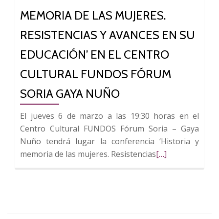
en
MEMORIA DE LAS MUJERES.
su
educación’
RESISTENCIAS Y AVANCES EN SU
en
EDUCACIÓN’ EN EL CENTRO
Casa
Botines
CULTURAL FUNDOS FÓRUM
SORIA GAYA NUÑO
El jueves 6 de marzo a las 19:30 horas en el
Centro Cultural FUNDOS Fórum Soria – Gaya
Nuño tendrá lugar la conferencia ‘Historia y
Leer
memoria de las mujeres. Resistencias
[…]
más
sobre
Conferencia
‘Historia
y