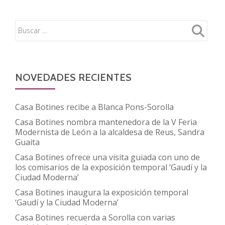
memoria
de
las
mujeres.
Resistencias
y
NOVEDADES RECIENTES
avances
en
Casa Botines recibe a Blanca Pons-Sorolla
su
Casa Botines nombra mantenedora de la V Feria
educación’
Modernista de León a la alcaldesa de Reus, Sandra
en
Guaita
el
Casa Botines ofrece una visita guiada con uno de
los comisarios de la exposición temporal ‘Gaudí y la
Centro
Ciudad Moderna’
Cultural
Casa Botines inaugura la exposición temporal
FUNDOS
‘Gaudí y la Ciudad Moderna’
Fórum
Casa Botines recuerda a Sorolla con varias
Soria