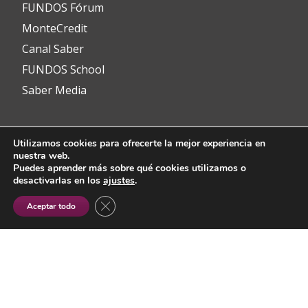
FUNDOS Fórum
MonteCredit
Canal Saber
FUNDOS School
Saber Media
Utilizamos cookies para ofrecerte la mejor experiencia en
Contacto
nuestra web.
Puedes aprender más sobre qué cookies utilizamos o
desactivarlas en los
ajustes
.
info@fundos.es
CERRAR EL BANNER DE COOKIES RGP
Aceptar todo
Avenida del Padre Isla, 8
24002 León (España)
(+34) 987 353 349
@fundoscyl