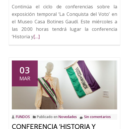
Continúa el ciclo de conferencias sobre la
exposición temporal ‘La Conquista del Voto’ en
el Museo Casa Botines Gaudí. Este miércoles a
las 20:00 horas tendrá lugar la conferencia
Leer
‘Historia y
[…]
más
sobre
Conferencia
‘Historia
03
y
MAR
memoria
de
las
mujeres.
Resistencias
FUNDOS
Publicado en
Novedades
Sin comentarios
y
CONFERENCIA ‘HISTORIA Y
avances