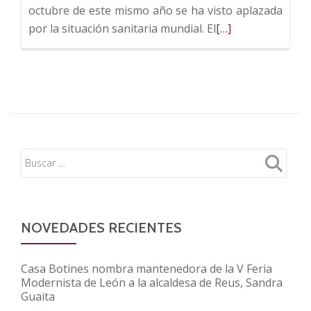
octubre de este mismo año se ha visto aplazada
Leer
por la situación sanitaria mundial. El
[…]
más
sobre
El
Palencia
Future
Summit
se
celebrará
en
octubre
de
NOVEDADES RECIENTES
2021
Casa Botines nombra mantenedora de la V Feria
Modernista de León a la alcaldesa de Reus, Sandra
Guaita