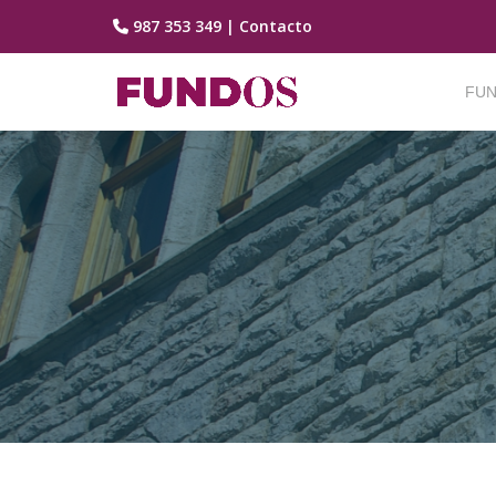
987 353 349
|
Contacto
Saltar
contenido
FUN