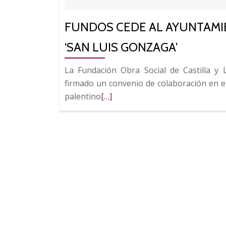
FUNDOS CEDE AL AYUNTAMIE
‘SAN LUIS GONZAGA’
La Fundación Obra Social de Castilla y
firmado un convenio de colaboración en 
Leer
palentino
[…]
más
sobre
FUNDOS
cede
al
Ayuntamiento
de
Villada
la