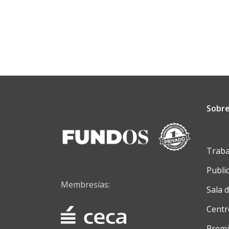
biblioteca
‘San
Luis
Gonzaga’
Sobre
Traba
Publi
Membresías:
Sala 
Centr
Premi