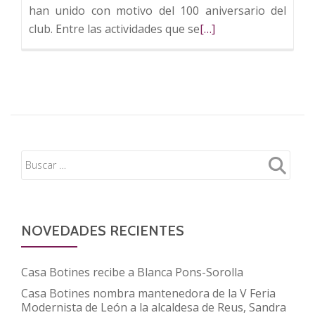
han unido con motivo del 100 aniversario del
Leer
club. Entre las actividades que se
[…]
más
sobre
FUNDOS
celebra
el
100
aniversario
de
la
Cultural
y
NOVEDADES RECIENTES
Deportiva
Leonesa
Casa Botines recibe a Blanca Pons-Sorolla
Casa Botines nombra mantenedora de la V Feria
Modernista de León a la alcaldesa de Reus, Sandra