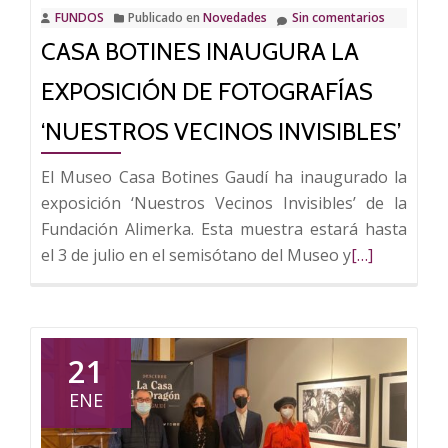
FUNDOS
Publicado en
Novedades
Sin comentarios
Roca
CASA BOTINES INAUGURA LA
en
América’,
EXPOSICIÓN DE FOTOGRAFÍAS
la
primera
‘NUESTROS VECINOS INVISIBLES’
exposición
El Museo Casa Botines Gaudí ha inaugurado la
del
exposición ‘Nuestros Vecinos Invisibles’ de la
Centro
Fundación Alimerka. Esta muestra estará hasta
Nacional
Leer
el 3 de julio en el semisótano del Museo y
[…]
de
más
Fotografía
sobre
de
Casa
Soria
Botines
21
inaugura
ENE
la
exposición