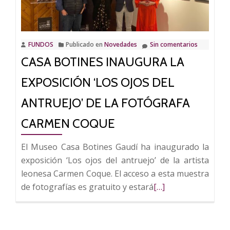
de
fotografías
‘Nuestros
FUNDOS
Publicado en
Novedades
Sin comentarios
Vecinos
CASA BOTINES INAUGURA LA
Invisibles’
EXPOSICIÓN ‘LOS OJOS DEL
ANTRUEJO’ DE LA FOTÓGRAFA
CARMEN COQUE
El Museo Casa Botines Gaudí ha inaugurado la
exposición ‘Los ojos del antruejo’ de la artista
leonesa Carmen Coque. El acceso a esta muestra
Leer
de fotografías es gratuito y estará
[…]
más
sobre
Casa