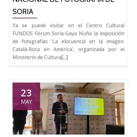
SORIA
Ya se puede visitar en el Centro Cultural
FUNDOS Fórum Soria-Gaya Nuño la exposición
de fotografías ‘La elocuencia en la imagen.
Català-Roca en América’, organizada por el
Leer
Ministerio de Cultura
[…]
más
sobre
FUNDOS
Fórum
23
Soria
MAY
–
Gaya
Nuño
acoge
‘Català-