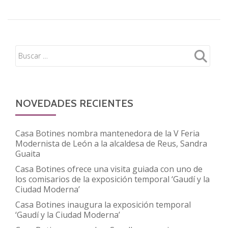
Botines
inaugura
la
exposición
‘Los
ojos
del
antruejo’
NOVEDADES RECIENTES
de
la
Casa Botines nombra mantenedora de la V Feria
fotógrafa
Modernista de León a la alcaldesa de Reus, Sandra
Guaita
Carmen
Coque
Casa Botines ofrece una visita guiada con uno de
los comisarios de la exposición temporal ‘Gaudí y la
Ciudad Moderna’
Casa Botines inaugura la exposición temporal
‘Gaudí y la Ciudad Moderna’