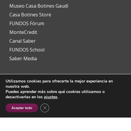
Museo Casa Botines Gaudí
Casa Botines Store
FUNDOS Fórum
MonteCredit
Canal Saber
FUNDOS School
Saber Media
Utilizamos cookies para ofrecerte la mejor experiencia en
Contacto
nuestra web.
Puedes aprender más sobre qué cookies utilizamos o
desactivarlas en los
ajustes
.
info@fundos.es
CERRAR EL BANNER DE COOKIES RGP
Aceptar todo
Avenida del Padre Isla, 8
24002 León (España)
(+34) 987 353 349