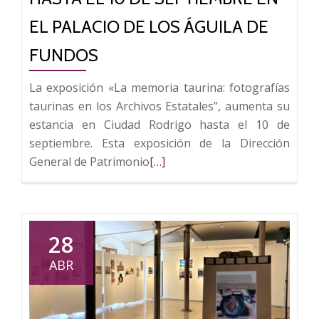
EL PALACIO DE LOS ÁGUILA DE
FUNDOS
La exposición «La memoria taurina: fotografías
taurinas en los Archivos Estatales”, aumenta su
estancia en Ciudad Rodrigo hasta el 10 de
septiembre. Esta exposición de la Dirección
Leer
General de Patrimonio
[…]
más
sobre
La
exposición
28
«La
ABR
memoria
taurina:
fotografías