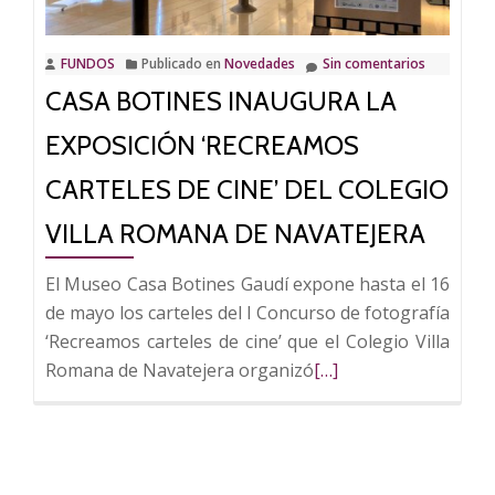
taurinas
en
FUNDOS
Publicado en
Novedades
Sin comentarios
los
CASA BOTINES INAUGURA LA
Archivos
Estatales»
EXPOSICIÓN ‘RECREAMOS
se
prorroga
CARTELES DE CINE’ DEL COLEGIO
hasta
VILLA ROMANA DE NAVATEJERA
el
10
El Museo Casa Botines Gaudí expone hasta el 16
de
de mayo los carteles del I Concurso de fotografía
septiembre
‘Recreamos carteles de cine’ que el Colegio Villa
en
Leer
Romana de Navatejera organizó
[…]
el
más
Palacio
sobre
de
Casa
los
Botines