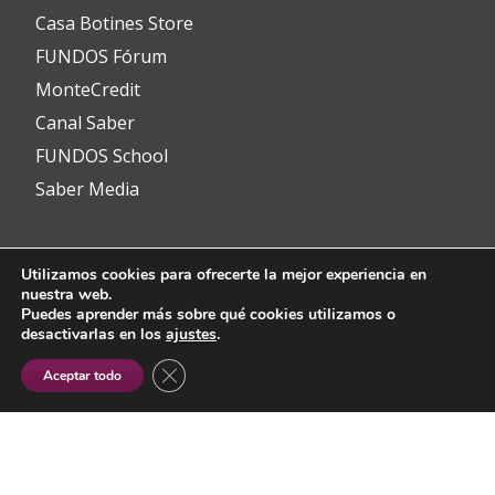
Casa Botines Store
FUNDOS Fórum
MonteCredit
Canal Saber
FUNDOS School
Saber Media
Utilizamos cookies para ofrecerte la mejor experiencia en
Contacto
nuestra web.
Puedes aprender más sobre qué cookies utilizamos o
desactivarlas en los
ajustes
.
info@fundos.es
CERRAR EL BANNER DE COOKIES RGP
Aceptar todo
Avenida del Padre Isla, 8
24002 León (España)
(+34) 987 353 349