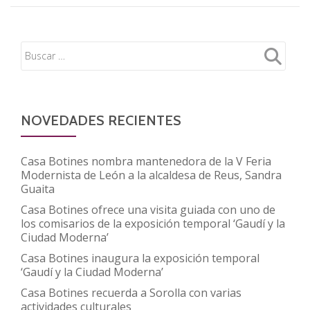
Águila
inaugura
de
la
FUNDOS
exposición
‘Recreamos
carteles
de
cine’
NOVEDADES RECIENTES
del
colegio
Casa Botines nombra mantenedora de la V Feria
Villa
Modernista de León a la alcaldesa de Reus, Sandra
Guaita
Romana
de
Casa Botines ofrece una visita guiada con uno de
los comisarios de la exposición temporal ‘Gaudí y la
Navatejera
Ciudad Moderna’
Casa Botines inaugura la exposición temporal
‘Gaudí y la Ciudad Moderna’
Casa Botines recuerda a Sorolla con varias
actividades culturales