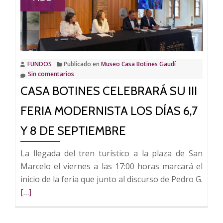
la
tercera
edición
de
su
FUNDOS
Publicado en
Museo Casa Botines Gaudí
Feria
Sin comentarios
Modernista
CASA BOTINES CELEBRARÁ SU III
de
León
FERIA MODERNISTA LOS DÍAS 6,7
Y 8 DE SEPTIEMBRE
La llegada del tren turístico a la plaza de San
Marcelo el viernes a las 17:00 horas marcará el
Leer
inicio de la feria que junto al discurso de Pedro G.
más
[…]
sobr
Casa