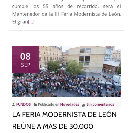
cumple los 55 años de recorrido, será el
Mantenedor de la III Feria Modernista de León.
Leer
El gran
[…]
más
sobre
Casa
Botines
08
nombra
SEP
mantenedor
de
la
III
Feria
FUNDOS
Publicado en
Novedades
Sin comentarios
Modernista
LA FERIA MODERNISTA DE LEÓN
de
León
REÚNE A MÁS DE 30.000
a