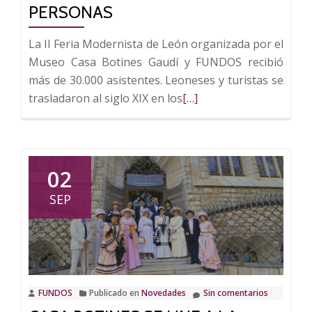
Pedro
PERSONAS
García
La II Feria Modernista de León organizada por el
Trapiello
Museo Casa Botines Gaudí y FUNDOS recibió
más de 30.000 asistentes. Leoneses y turistas se
Leer
trasladaron al siglo XIX en los
[…]
más
sobre
La
Feria
02
Modernista
SEP
de
León
reúne
a
más
FUNDOS
Publicado en
Novedades
Sin comentarios
de