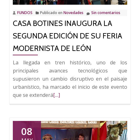
Nacional
FUNDOS
Publicado en
Novedades
Sin comentarios
de
CASA BOTINES INAUGURA LA
Entidade
Modernis
SEGUNDA EDICIÓN DE SU FERIA
MODERNISTA DE LEÓN
La llegada en tren histórico, uno de los
principales avances tecnológicos que
supusieron un cambio disruptivo en el paisaje
urbanístico, ha marcado el inicio de este evento
Leer
que se extenderá
[…]
más
sobre
Casa
Botines
08
inaugura