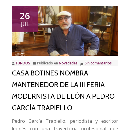
Botin
celeb
26
su
JUL
III
Feria
Mode
los
días
FUNDOS
Publicado en
Novedades
Sin comentarios
6,7
CASA BOTINES NOMBRA
y
8
MANTENEDOR DE LA III FERIA
de
sept
MODERNISTA DE LEÓN A PEDRO
GARCÍA TRAPIELLO
Pedro García Trapiello, periodista y escritor
leonés con una trayectoria profesional que