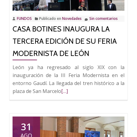
IV
Feria
FUNDOS
Publicado en
Novedades
Sin comentarios
Modernista
CASA BOTINES INAUGURA LA
al
director
TERCERA EDICIÓN DE SU FERIA
de
cine
MODERNISTA DE LEÓN
Néstor
León ya ha regresado al siglo XIX con la
López
inauguración de la III Feria Modernista en el
entorno Gaudí. La llegada del tren histórico a la
Leer
plaza de San Marcelo
[…]
más
sobre
Casa
Botines
31
inaugura
AGO