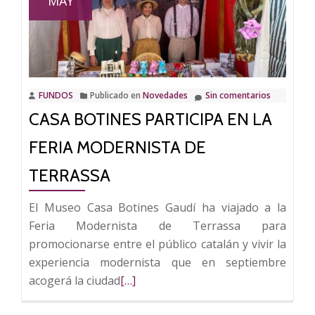
MAY
la
segunda
edición
de
su
FUNDOS
Publicado en
Novedades
Sin comentarios
Feria
CASA BOTINES PARTICIPA EN LA
Modernista
de
FERIA MODERNISTA DE
León
TERRASSA
El Museo Casa Botines Gaudí ha viajado a la
Feria Modernista de Terrassa para
promocionarse entre el público catalán y vivir la
experiencia modernista que en septiembre
Leer
acogerá la ciudad
[…]
más