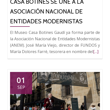
CASA BOTINES SE UNE A LA
30.000
personas
ASOCIACIÓN NACIONAL DE
ENTIDADES MODERNISTAS
El Museo Casa Botines Gaudí ya forma parte de
la Asociación Nacional de Entidades Modernistas
(ANEM). José María Viejo, director de FUNDOS y
Leer
María Dolores Farré, tesorera en nombre del
[…]
más
sobre
Casa
Botines
01
se
SEP
une
a
la
Asociaci