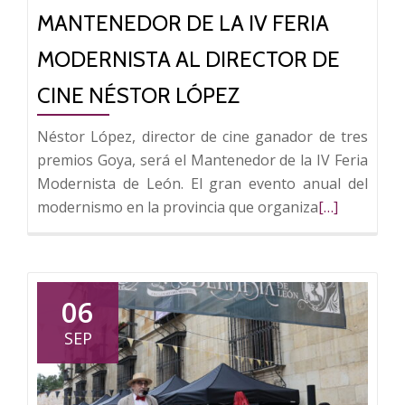
visitantes
MANTENEDOR DE LA IV FERIA
en
MODERNISTA AL DIRECTOR DE
su
IV
CINE NÉSTOR LÓPEZ
edición
Néstor López, director de cine ganador de tres
premios Goya, será el Mantenedor de la IV Feria
Modernista de León. El gran evento anual del
Leer
modernismo en la provincia que organiza
[…]
más
sobre
Casa
Botines
06
nombra
SEP
mantenedor
de
la