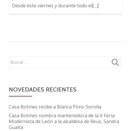
Leer
Desde este viernes y durante todo el
[…]
más
sobre
Casa
Botines
organiza
la
primera
feria
modernista
en
el
NOVEDADES RECIENTES
entorno
Gaudí
Casa Botines recibe a Blanca Pons-Sorolla
Casa Botines nombra mantenedora de la V Feria
Modernista de León a la alcaldesa de Reus, Sandra
Guaita