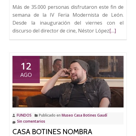
Más de 35.000 personas disfrutaron este fin de
semana de la IV Feria Modernista de León.
Desde la inauguración del viernes con el
Leer
discurso del director de cine, Néstor López
[…]
más
sobre
La
Feria
12
Modernista
AGO
de
León
se
consolida
con
FUNDOS
Publicado en
Museo Casa Botines Gaudí
más
Sin comentarios
de
CASA BOTINES NOMBRA
35.000