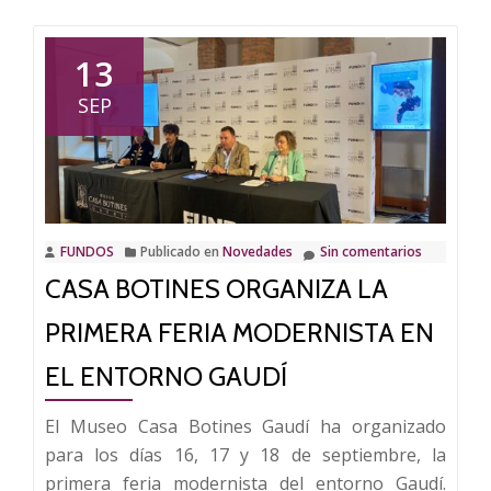
sobre
Casa
Botines
13
participa
SEP
en
la
Feria
Modernista
de
FUNDOS
Publicado en
Novedades
Sin comentarios
Terrassa
CASA BOTINES ORGANIZA LA
PRIMERA FERIA MODERNISTA EN
EL ENTORNO GAUDÍ
El Museo Casa Botines Gaudí ha organizado
para los días 16, 17 y 18 de septiembre, la
primera feria modernista del entorno Gaudí.