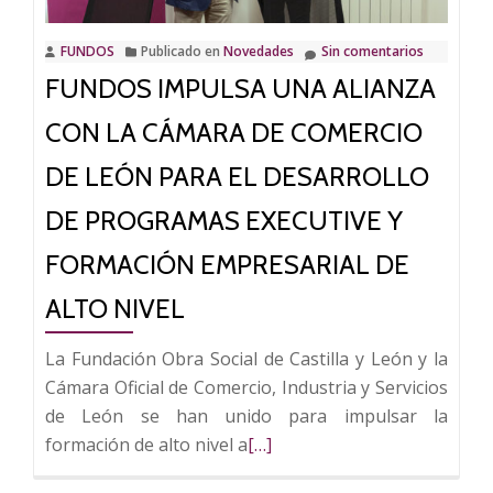
Curso
para
FUNDOS
Publicado en
Novedades
Sin comentarios
la
FUNDOS IMPULSA UNA ALIANZA
Alta
Direcció
CON LA CÁMARA DE COMERCIO
sobre
tecnolog
DE LEÓN PARA EL DESARROLLO
y
DE PROGRAMAS EXECUTIVE Y
digitaliz
FORMACIÓN EMPRESARIAL DE
ALTO NIVEL
La Fundación Obra Social de Castilla y León y la
Cámara Oficial de Comercio, Industria y Servicios
de León se han unido para impulsar la
Leer
formación de alto nivel a
[…]
más