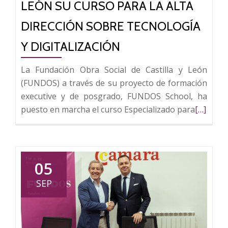
LEÓN SU CURSO PARA LA ALTA
Comercial
DIRECCIÓN SOBRE TECNOLOGÍA
Y DIGITALIZACIÓN
La Fundación Obra Social de Castilla y León
(FUNDOS) a través de su proyecto de formación
executive y de posgrado, FUNDOS School, ha
Leer
puesto en marcha el curso Especializado para
[…]
más
sobre
FUNDOS
School
05
estrena
SEP
en
León
su