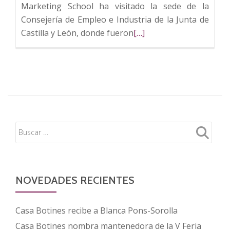
executive
Marketing School ha visitado la sede de la
y
Consejería de Empleo e Industria de la Junta de
formación
Leer
Castilla y León, donde fueron
[…]
empresarial
más
de
sobre
alto
Fundos
nivel
y
ESIC
presentan
su
proyecto
formativo
a
la
NOVEDADES RECIENTES
consejera
de
Casa Botines recibe a Blanca Pons-Sorolla
Empleo
Casa Botines nombra mantenedora de la V Feria