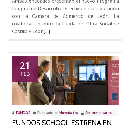
Ambas entidades presentan el nuevo Programa
Integral de Desarrollo Directivo en colaboración
con la Cámara de Comercio de León. La
colaboración entre la Fundación Obra Social de
Leer
Castilla y León
[…]
más
sobre
FUNDOS
y
21
ESIC
FEB
impulsan
en
León
un
programa
FUNDOS
Publicado en
Novedades
Sin comentarios
especializado
FUNDOS SCHOOL ESTRENA EN
en
Dirección