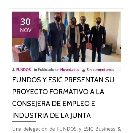
sobre
FUNDOS
impulsa
30
una
NOV
alianza
con
la
Cámara
de
FUNDOS
Publicado en
Novedades
Sin comentarios
Comercio
FUNDOS Y ESIC PRESENTAN SU
de
León
PROYECTO FORMATIVO A LA
para
el
CONSEJERA DE EMPLEO E
desarrollo
INDUSTRIA DE LA JUNTA
de
programas
Una delegación de FUNDOS y ESIC Business &