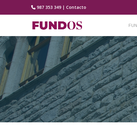
987 353 349
|
Contacto
Saltar
contenido
FUN