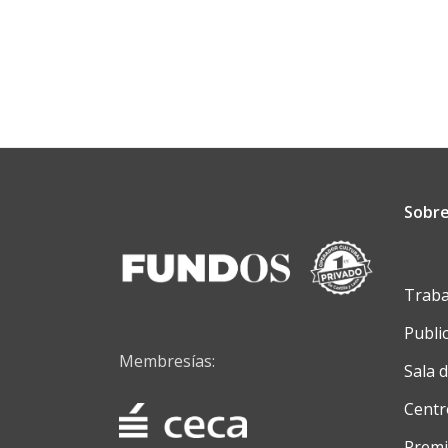
canal
Fundos
Fórum
Sobre
Traba
Publi
Membresías:
Sala 
Centr
Premi