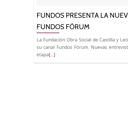
FUNDOS PRESENTA LA NUEV
FUNDOS FÓRUM
La Fundación Obra Social de Castilla y 
su canal Fundos Fórum. Nuevas entrevis
Leer
etapa
[…]
más
sobre
Fundos
presenta
la
nueva
temporada
de
su