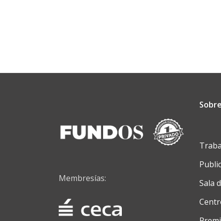
segunda
sesión
de
‘Cultura
para
Merendar’
Sobre
Traba
Publi
Membresías:
Sala 
Centr
Premi