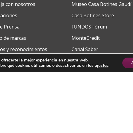
ja con nosotros
Museo Casa Botines Gaudí
caciones
Casa Botines Store
de Prensa
FUNDOS Fórum
o de marcas
MonteCredit
os y reconocimientos
Canal Saber
cto
FUNDOS School
 ofrecerte la mejor experiencia en nuestra web.
re qué cookies utilizamos o desactivarlas en los
ajustes
.
Saber Media
@fundoscyl
fa-
fa-
fa-
fa-
fa-
facebook
brands
youtube-
linkedin
instagram
 Privacidad
|
Política de Cookies
|
Portal de Transparencia
|
Protocolo anti-ac