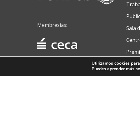
Traba
Publi
Membresías:
Sala 
Centr
Premi
Conta
Utilizamos cookies para
Puedes aprender más sob
Menú
secundario
Aviso Legal
|
Política de