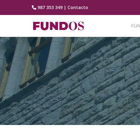
987 353 349
|
Contacto
Saltar
contenido
FUN