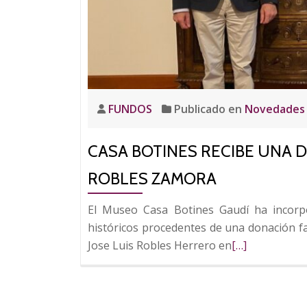
FUNDOS
Publicado en
Novedades
CASA BOTINES RECIBE UNA 
ROBLES ZAMORA
El Museo Casa Botines Gaudí ha incorp
históricos procedentes de una donación fam
Leer
Jose Luis Robles Herrero en
[…]
más
sobre
Casa