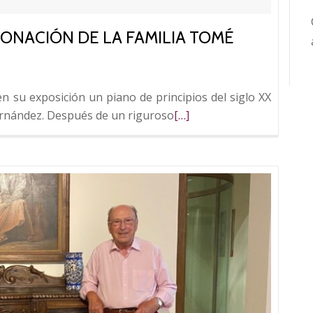
DONACIÓN DE LA FAMILIA TOMÉ
n su exposición un piano de principios del siglo XX
Leer
ernández. Después de un riguroso
[…]
más
sobre
Casa
Botines
recibe
una
donación
de
la
familia