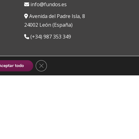
info@fundos.es
Avenida del Padre Isla, 8
24002 León (España)
(+34) 987 353 349
CERRAR EL BANNER DE COOKIES RGPD
Aceptar todo
oso
|
Canal de denuncias