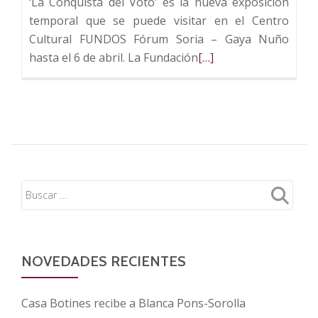
‘La Conquista del Voto’ es la nueva exposición
temporal que se puede visitar en el Centro
Cultural FUNDOS Fórum Soria – Gaya Nuño
Leer
hasta el 6 de abril. La Fundación
[…]
más
sobre
La
conquista
del
voto
femenino
llega
al
Gaya
Nuño
NOVEDADES RECIENTES
con
una
Casa Botines recibe a Blanca Pons-Sorolla
exposición