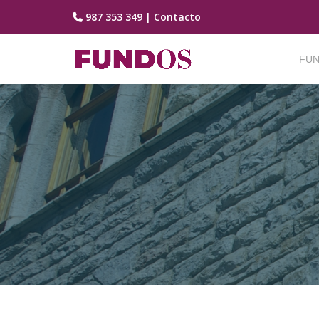
987 353 349
|
Contacto
Saltar
contenido
FUN