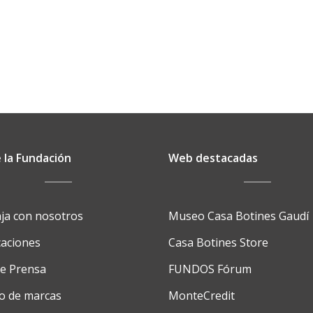
San
Lorenzo
nombra
Tutor
de
su
XV
edición
a
 la Fundación
Web destacadas
Raúl
Fernández
Sobrino
ja con nosotros
Museo Casa Botines Gaudí
caciones
Casa Botines Store
de Prensa
FUNDOS Fórum
o de marcas
MonteCredit