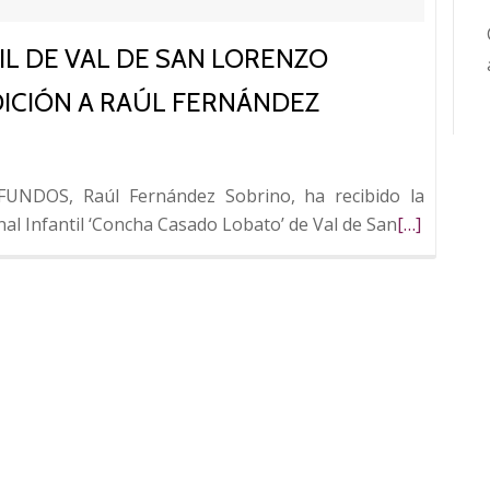
IL DE VAL DE SAN LORENZO
ICIÓN A RAÚL FERNÁNDEZ
 FUNDOS, Raúl Fernández Sobrino, ha recibido la
Leer
nal Infantil ‘Concha Casado Lobato’ de Val de San
[…]
más
sobre
La
Feria
Artesanal
Infantil
de
Val
de