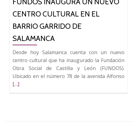
FUNDOS INAUGURA UN NUEVO
Paso
a
CENTRO CULTURAL EN EL
Koiné’
en
BARRIO GARRIDO DE
el
SALAMANCA
Centro
Cultural
Desde hoy Salamanca cuenta con un nuevo
Fundos
centro cultural que ha inaugurado la Fundación
Fórum
Obra Social de Castilla y León (FUNDOS).
Salamanca
Leer
Ubicado en el número 78 de la avenida Alfonso
más
[…]
sobr
FUN
inau
un
nuev
centr