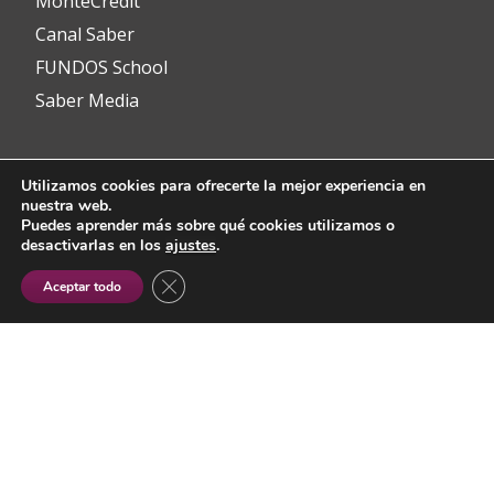
MonteCredit
Canal Saber
FUNDOS School
Saber Media
Utilizamos cookies para ofrecerte la mejor experiencia en
Contacto
nuestra web.
Puedes aprender más sobre qué cookies utilizamos o
desactivarlas en los
ajustes
.
info@fundos.es
CERRAR EL BANNER DE COOKIES RGP
Aceptar todo
Avenida del Padre Isla, 8
24002 León (España)
(+34) 987 353 349
@fundoscyl
Menú
fa-
fa-
fa-
fa-
fa-
facebook
brands
youtube-
linkedin
instagram