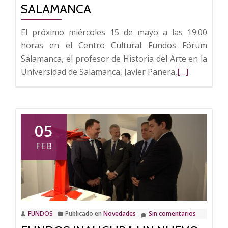
SALAMANCA
El próximo miércoles 15 de mayo a las 19:00
horas en el Centro Cultural Fundos Fórum
Salamanca, el profesor de Historia del Arte en la
Leer
Universidad de Salamanca, Javier Panera,
[…]
más
sobre
Javier
Panera
05
imparte
FEB
este
miércoles
la
conferencia
‘De
FUNDOS
Publicado en
Novedades
Sin comentarios
El