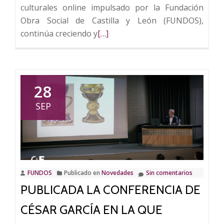
culturales online impulsado por la Fundación
Obra Social de Castilla y León (FUNDOS),
Leer
continúa creciendo y
[…]
más
sobre
La
plataforma
28
cultural
SEP
online
de
FUNDOS
supera
el
FUNDOS
Publicado en
Novedades
Sin comentarios
millón
PUBLICADA LA CONFERENCIA DE
de
espectadores
CÉSAR GARCÍA EN LA QUE