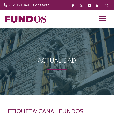
987 353 349
|
Contacto
fa-
fa-
fa-
fa-
fa-
facebook
brands
youtube-
linkedin
instag
Saltar
fa-
play
contenido
CA
x-
twitter
NA
ACTUALIDAD
ETIQUETA:
CANAL FUNDOS