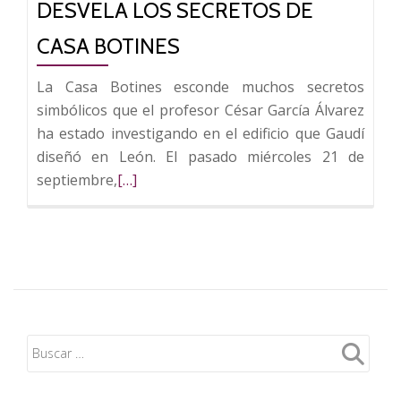
DESVELA LOS SECRETOS DE
CASA BOTINES
La Casa Botines esconde muchos secretos
simbólicos que el profesor César García Álvarez
ha estado investigando en el edificio que Gaudí
diseñó en León. El pasado miércoles 21 de
Leer
septiembre,
[…]
más
sobre
Publicada
la
conferencia
de
César
García
en