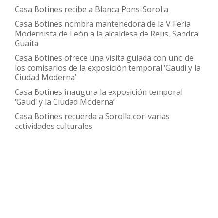
los
Casa Botines recibe a Blanca Pons-Sorolla
días
Casa Botines nombra mantenedora de la V Feria
24,
Modernista de León a la alcaldesa de Reus, Sandra
25
Guaita
y
Casa Botines ofrece una visita guiada con uno de
los comisarios de la exposición temporal ‘Gaudí y la
26
Ciudad Moderna’
de
Casa Botines inaugura la exposición temporal
noviembre
‘Gaudí y la Ciudad Moderna’
en
Casa Botines recuerda a Sorolla con varias
el
actividades culturales
LECRÁC
de
Palencia