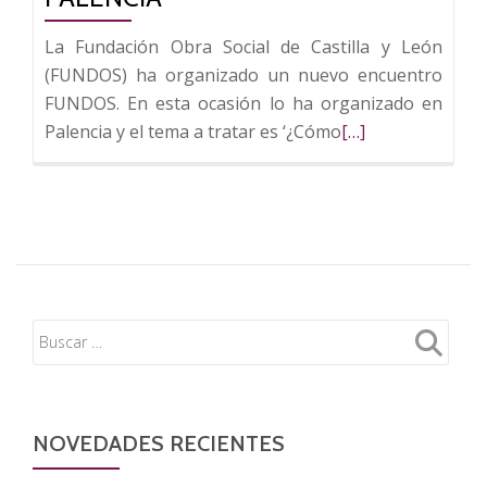
La Fundación Obra Social de Castilla y León
(FUNDOS) ha organizado un nuevo encuentro
FUNDOS. En esta ocasión lo ha organizado en
Leer
Palencia y el tema a tratar es ‘¿Cómo
[…]
más
sobre
Cómo
salvar
el
planeta
a
debate
en
los
encuentros
NOVEDADES RECIENTES
FUNDOS