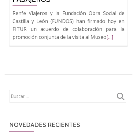
Renfe Viajeros y la Fundación Obra Social de
Castilla y León (FUNDOS) han firmado hoy en
FITUR un acuerdo de colaboración para la
Leer
promoción conjunta de la visita al Museo
[…]
más
sobre
Fundos
y
Renfe
unen
fuerzas
para
promocionar
la
Casa
NOVEDADES RECIENTES
Botines