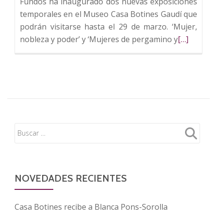
Fundos ha inaugurado dos nuevas exposiciones
temporales en el Museo Casa Botines Gaudí que
podrán visitarse hasta el 29 de marzo. ‘Mujer,
Leer
nobleza y poder’ y ‘Mujeres de pergamino y
[…]
más
sobre
Fundos
expone
la
vida
e
historia
de
las
mujeres
NOVEDADES RECIENTES
a
través
Casa Botines recibe a Blanca Pons-Sorolla
de