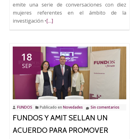
emite una serie de conversaciones con diez
mujeres referentes en el ámbito de la
Leer
investigación •
[…]
más
sobre
FUNDOS
y
18
AMIT
SEP
presentan
un
ciclo
de
entrevistas
FUNDOS
Publicado en
Novedades
Sin comentarios
sobre
FUNDOS Y AMIT SELLAN UN
liderazgo
femenino
ACUERDO PARA PROMOVER