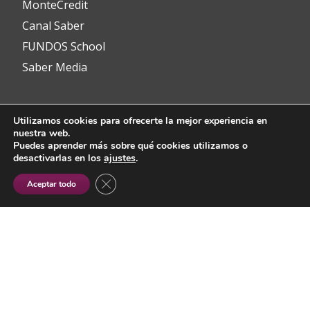
MonteCredit
Canal Saber
FUNDOS School
Saber Media
Utilizamos cookies para ofrecerte la mejor experiencia en
Contacto
nuestra web.
Puedes aprender más sobre qué cookies utilizamos o
desactivarlas en los
ajustes
.
info@fundos.es
CERRAR EL BANNER DE COOKIES RGP
Aceptar todo
Avenida del Padre Isla, 8
24002 León (España)
(+34) 987 353 349
@fundoscyl
Menú
fa-
fa-
fa-
fa-
fa-