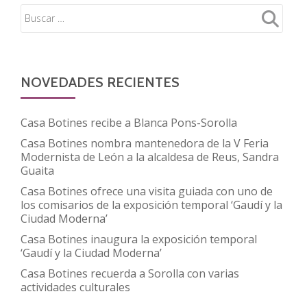
un
acuerdo
para
promover
actividades
NOVEDADES RECIENTES
en
torno
Casa Botines recibe a Blanca Pons-Sorolla
a
Casa Botines nombra mantenedora de la V Feria
la
Modernista de León a la alcaldesa de Reus, Sandra
figura
Guaita
de
Casa Botines ofrece una visita guiada con uno de
los comisarios de la exposición temporal ‘Gaudí y la
las
Ciudad Moderna’
investigadoras
Casa Botines inaugura la exposición temporal
y
‘Gaudí y la Ciudad Moderna’
tecnólogas
Casa Botines recuerda a Sorolla con varias
españolas
actividades culturales