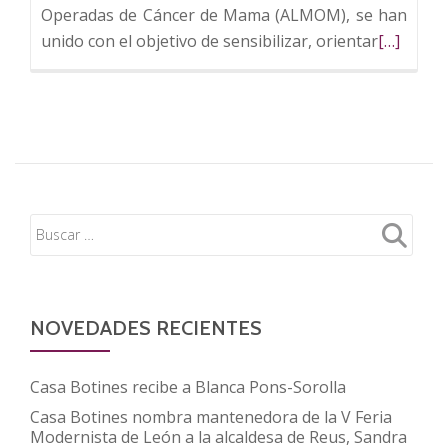
Operadas de Cáncer de Mama (ALMOM), se han
Leer
unido con el objetivo de sensibilizar, orientar
[…]
más
sobre
FUNDOS
y
ALMOM
aúnan
fuerzas
frente
al
cáncer
de
NOVEDADES RECIENTES
mama
Casa Botines recibe a Blanca Pons-Sorolla
Casa Botines nombra mantenedora de la V Feria
Modernista de León a la alcaldesa de Reus, Sandra