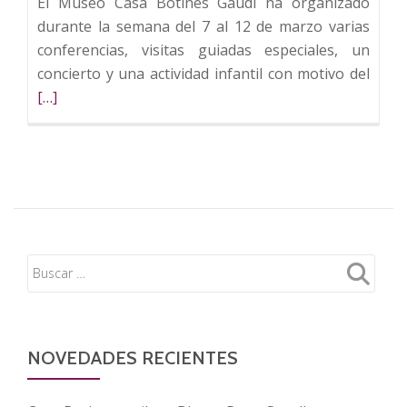
El Museo Casa Botines Gaudí ha organizado
durante la semana del 7 al 12 de marzo varias
conferencias, visitas guiadas especiales, un
Leer
concierto y una actividad infantil con motivo del
más
[…]
sobr
Casa
Botin
organ
varia
confe
y
activ
por
el
Día
NOVEDADES RECIENTES
Inter
de