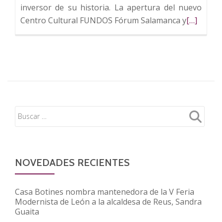
inversor de su historia. La apertura del nuevo
Leer
Centro Cultural FUNDOS Fórum Salamanca y
[…]
más
sobre
FUNDOS
hace
balance
del
año
más
inversor
de
su
NOVEDADES RECIENTES
historia
Casa Botines nombra mantenedora de la V Feria
Modernista de León a la alcaldesa de Reus, Sandra
Guaita