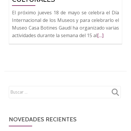
El próximo jueves 18 de mayo se celebra el Día
Internacional de los Museos y para celebrarlo el
Museo Casa Botines Gaudí ha organizado varias
Leer
actividades durante la semana del 15 al
[…]
más
sobre
Casa
Botines
celebra
el
Día
Internacional
de
los
Museos
NOVEDADES RECIENTES
con