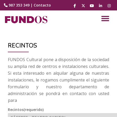
987 353 349
|
Contacto
fa-
fa-
fa-
fa-
fa-
facebook
brands
youtube-
linkedin
instag
Saltar
fa-
play
contenido
CA
x-
twitter
NA
RECINTOS
FUNDOS Cultural pone a disposición de la sociedad
su amplia red de centros e instalaciones culturales.
Si esta interesado en alquilar alguna de nuestras
instalaciones, le rogamos cumplimente el siguiente
formulario y nuestro departamento de
administración se pondrá en contacto con usted
para
Recintos(requerido)