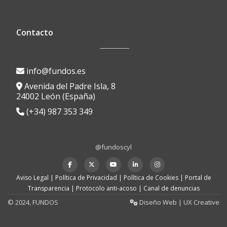
Contacto
info@fundos.es
Avenida del Padre Isla, 8
24002 León (España)
(+34) 987 353 349
@fundoscyl
Menú
fa-
fa-
fa-
fa-
fa-
facebook
brands
youtube-
linkedin
instagram
secundario
Aviso Legal
|
Política de Privacidad
|
Política de Cookies
|
Portal de
fa-
play
Transparencia
|
Protocolo anti-acoso
|
Canal de denuncias
x-
twitter
© 2024, FUNDOS
Diseño Web |
UX Creative