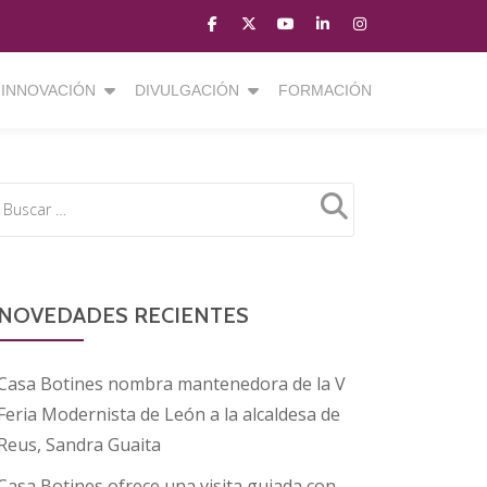
fa-
fa-
fa-
fa-
fa-
facebook
brands
youtube-
linkedin
instagram
fa-
play
INNOVACIÓN
DIVULGACIÓN
FORMACIÓN
x-
twitter
NOVEDADES RECIENTES
Casa Botines nombra mantenedora de la V
Feria Modernista de León a la alcaldesa de
Reus, Sandra Guaita
Casa Botines ofrece una visita guiada con