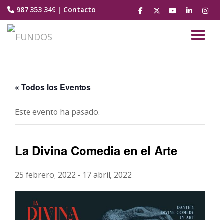
987 353 349
|
Contacto
fa-
fa-
fa-
fa-
fa-
facebook
brands
youtube-
linkedin
instag
Saltar
fa-
play
contenido
CA
x-
twitter
NA
« Todos los Eventos
Este evento ha pasado.
La Divina Comedia en el Arte
25 febrero, 2022
-
17 abril, 2022