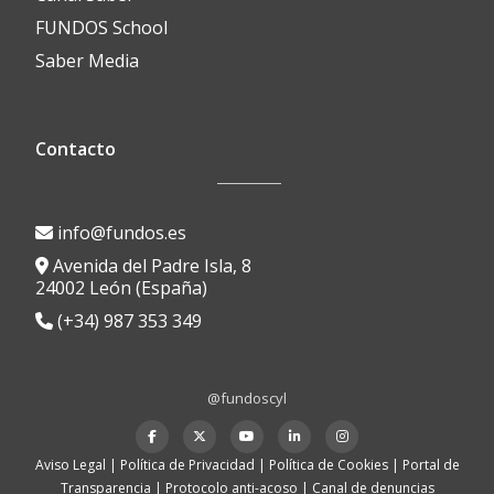
FUNDOS School
Saber Media
Contacto
info@fundos.es
Avenida del Padre Isla, 8
24002 León (España)
(+34) 987 353 349
@fundoscyl
Menú
fa-
fa-
fa-
fa-
fa-
facebook
brands
youtube-
linkedin
instagram
secundario
Aviso Legal
|
Política de Privacidad
|
Política de Cookies
|
Portal de
fa-
play
Transparencia
|
Protocolo anti-acoso
|
Canal de denuncias