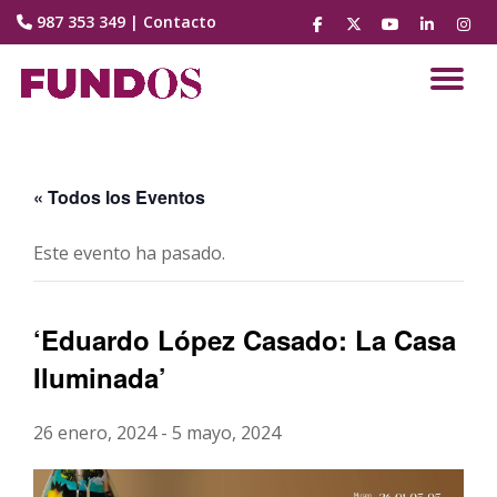
987 353 349
|
Contacto
fa-
fa-
fa-
fa-
fa-
facebook
brands
youtube-
linkedin
instag
Saltar
fa-
play
contenido
CA
x-
twitter
NA
« Todos los Eventos
Este evento ha pasado.
‘Eduardo López Casado: La Casa
Iluminada’
26 enero, 2024
-
5 mayo, 2024