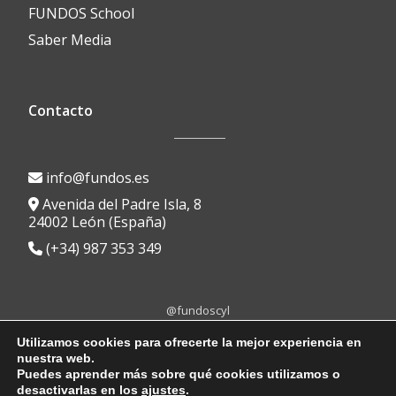
FUNDOS School
Saber Media
Contacto
info@fundos.es
Avenida del Padre Isla, 8
24002 León (España)
(+34) 987 353 349
@fundoscyl
Menú
fa-
fa-
fa-
fa-
fa-
Utilizamos cookies para ofrecerte la mejor experiencia en
facebook
brands
youtube-
linkedin
instagram
nuestra web.
secundario
Aviso Legal
|
Política de Privacidad
|
Política de Cookies
|
Portal de
fa-
play
Puedes aprender más sobre qué cookies utilizamos o
Transparencia
|
Protocolo anti-acoso
|
Canal de denuncias
x-
desactivarlas en los
ajustes
.