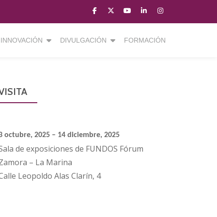
fa-
fa-
fa-
fa-
fa-
facebook
brands
youtube-
linkedin
instagram
fa-
play
INNOVACIÓN
DIVULGACIÓN
FORMACIÓN
x-
twitter
VISITA
3 octubre, 2025 – 14 diciembre, 2025
Sala de exposiciones de FUNDOS Fórum
Zamora – La Marina
Calle Leopoldo Alas Clarín, 4